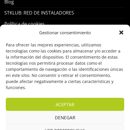
Blog
STKLUB: RED DE INSTALADORES
Política de cookies
Gestionar consentimiento
PRODUCTOS
Para ofrecer las mejores experiencias, utilizamos
tecnologías como las cookies para almacenar y/o acceder a
Control Acceso
la información del dispositivo. El consentimiento de estas
tecnologías nos permitirá procesar datos como el
Hogar Inteligente
comportamiento de navegación o las identificaciones únicas
en este sitio. No consentir o retirar el consentimiento,
Incendio
puede afectar negativamente a ciertas características y
funciones.
Intrusión
Marcas
ACEPTAR
OFERTAS
DENEGAR
Solar Fotovoltaicas