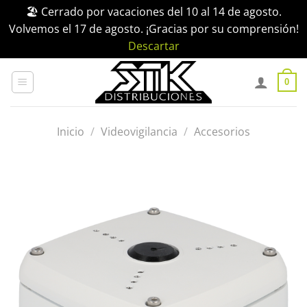
🏖️ Cerrado por vacaciones del 10 al 14 de agosto.
Volvemos el 17 de agosto. ¡Gracias por su comprensión!
Descartar
Saltar
al
0
contenido
Inicio
/
Videovigilancia
/
Accesorios