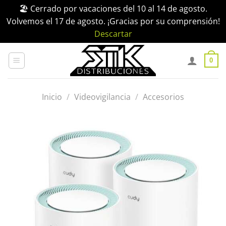
🏖️ Cerrado por vacaciones del 10 al 14 de agosto.
Volvemos el 17 de agosto. ¡Gracias por su comprensión!
Descartar
Saltar
al
0
contenido
Inicio
/
Videovigilancia
/
Accesorios