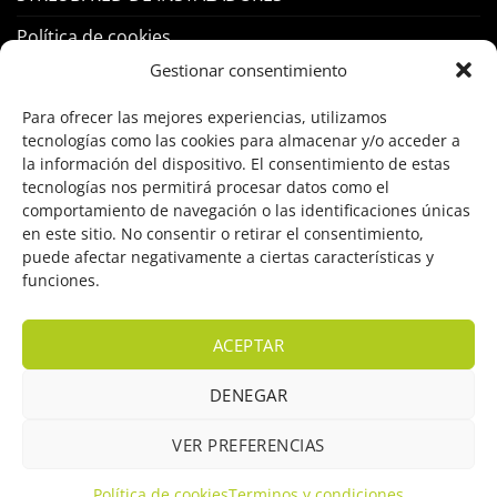
Política de cookies
Gestionar consentimiento
PRODUCTOS
Para ofrecer las mejores experiencias, utilizamos
tecnologías como las cookies para almacenar y/o acceder a
Control Acceso
la información del dispositivo. El consentimiento de estas
tecnologías nos permitirá procesar datos como el
Hogar Inteligente
comportamiento de navegación o las identificaciones únicas
en este sitio. No consentir o retirar el consentimiento,
Incendio
puede afectar negativamente a ciertas características y
funciones.
Intrusión
Marcas
ACEPTAR
OFERTAS
DENEGAR
Solar Fotovoltaicas
VER PREFERENCIAS
Videovigilancia
Política de cookies
Terminos y condiciones