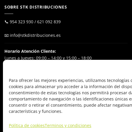
SOBRE STK DISTRIBUCIONES
📞
954 323 930
/
621 092 839
📧
info@stkdistribuciones.es
Horario Atención Cliente:
Lunes a Jueves: 09:00 – 14:00 y 15:00 – 18:00
Viernes: 09:00 – 15:00
Excluyendo festivos nacionales
Para ofrecer las mejores experiencias, utilizamos tecnologías
cookies para almacenar y/o acceder a la información del dispos
POL. IND. El Ejido
consentimiento de estas tecnologías nos permitirá procesar d
Calle Alfareros, 24
comportamiento de navegación o las identificaciones únicas en
41640 Osuna (Sevilla), España
consentir o retirar el consentimiento, puede afectar negativa
características y funciones.
Política de cookies
Terminos y condiciones