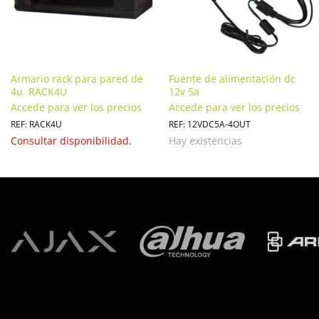
Armario rack para pared de
Fuente de alimentación dc
4u. RACK4U
12v 5a
Accede para ver los precios
Accede para ver los precios
REF: RACK4U
REF: 12VDC5A-4OUT
Consultar disponibilidad.
Hay existencias