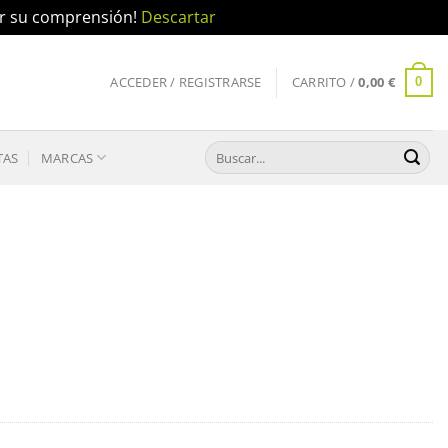
por su comprensión!
Descartar
ACCEDER / REGISTRARSE
CARRITO /
0,00
€
0
Buscar
TAS
MARCAS
por: