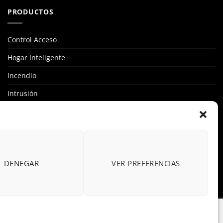
PRODUCTOS
Control Acceso
Hogar Inteligente
Incendio
Intrusión
Marcas
OFERTAS
Solar Fotovoltaicas
DENEGAR
VER PREFERENCIAS
Videovigilancia