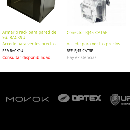
Armario rack para pared de
Conector RJ45-CAT5E
9u. RACK9U
Accede para ver los precios
Accede para ver los precios
REF: RACK9U
REF: RJ45-CAT5E
Consultar disponibilidad.
Hay existencias