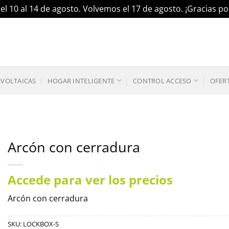
el 10 al 14 de agosto. Volvemos el 17 de agosto. ¡Gracias 
OVOLTAICAS
HOGAR INTELIGENTE
CONTROL ACCESO
OFER
Arcón con cerradura
Accede para ver los precios
Arcón con cerradura
SKU:
LOCKBOX-S