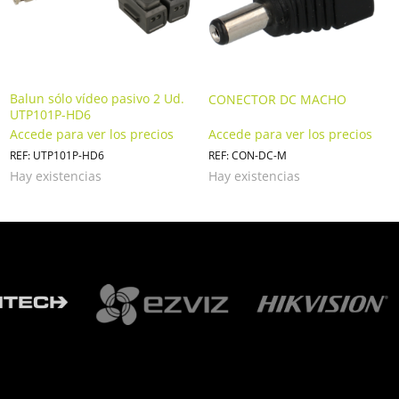
Balun sólo vídeo pasivo 2 Ud.
CONECTOR DC MACHO
UTP101P-HD6
Accede para ver los precios
Accede para ver los precios
REF: UTP101P-HD6
REF: CON-DC-M
Hay existencias
Hay existencias