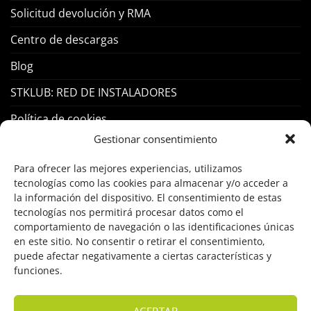
Solicitud devolución y RMA
Centro de descargas
Blog
STKLUB: RED DE INSTALADORES
Política de cookies
Gestionar consentimiento
PRODUCTOS
Para ofrecer las mejores experiencias, utilizamos
tecnologías como las cookies para almacenar y/o acceder a
Control Acceso
la información del dispositivo. El consentimiento de estas
tecnologías nos permitirá procesar datos como el
Hogar Inteligente
comportamiento de navegación o las identificaciones únicas
en este sitio. No consentir o retirar el consentimiento,
Incendio
puede afectar negativamente a ciertas características y
funciones.
Intrusión
Marcas
ACEPTAR