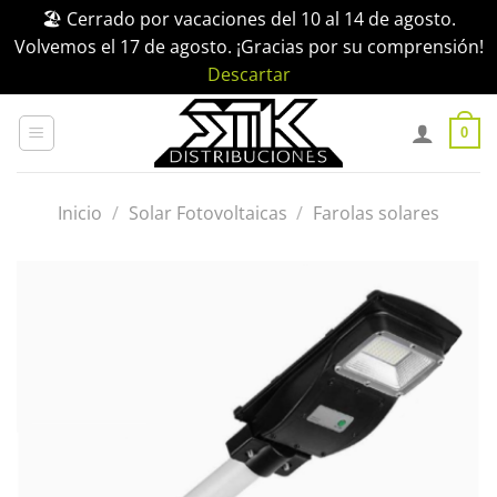
🏖️ Cerrado por vacaciones del 10 al 14 de agosto.
Volvemos el 17 de agosto. ¡Gracias por su comprensión!
Descartar
Saltar
al
0
contenido
Inicio
/
Solar Fotovoltaicas
/
Farolas solares