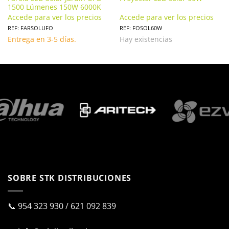
1500 Lúmenes 150W 6000K
Accede para ver los precios
Accede para ver los precios
REF: FARSOLUFO
REF: FOSOL60W
Entrega en 3-5 días.
Hay existencias
SOBRE STK DISTRIBUCIONES
📞
954 323 930
/
621 092 839