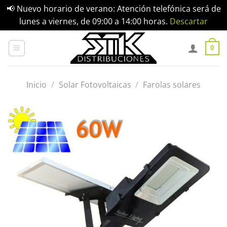
📢 Nuevo horario de verano: Atención telefónica será de
lunes a viernes, de 09:00 a 14:00 horas.
Descartar
Saltar
al
0
contenido
Inicio
/
Solar Fotovoltaicas
/
Farolas solares