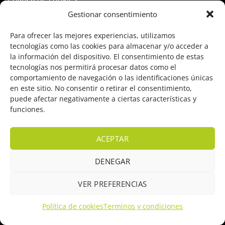
Gestionar consentimiento
PRODUCTOS
Para ofrecer las mejores experiencias, utilizamos
tecnologías como las cookies para almacenar y/o acceder a
Control Acceso
la información del dispositivo. El consentimiento de estas
tecnologías nos permitirá procesar datos como el
Hogar Inteligente
comportamiento de navegación o las identificaciones únicas
en este sitio. No consentir o retirar el consentimiento,
Incendio
puede afectar negativamente a ciertas características y
funciones.
Intrusión
Marcas
ACEPTAR
OFERTAS
DENEGAR
Solar Fotovoltaicas
VER PREFERENCIAS
Videovigilancia
Política de cookies
Terminos y condiciones