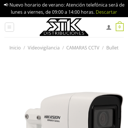
📢 Nuevo horario de verano: Atención telefónica será de
lunes a viernes, de 09:00 a 14:00 horas.
Descartar
Saltar
al
0
contenido
Inicio
/
Videovigilancia
/
CAMARAS CCTV
/
Bullet