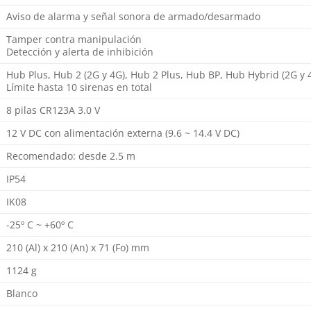
Aviso de alarma y señal sonora de armado/desarmado
Tamper contra manipulación
Detección y alerta de inhibición
Hub Plus, Hub 2 (2G y 4G), Hub 2 Plus, Hub BP, Hub Hybrid (2G y 4
Límite hasta 10 sirenas en total
8 pilas CR123A 3.0 V
12 V DC con alimentación externa (9.6 ~ 14.4 V DC)
Recomendado: desde 2.5 m
IP54
IK08
-25º C ~ +60º C
210 (Al) x 210 (An) x 71 (Fo) mm
1124 g
Blanco