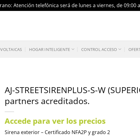
ano: Atención telefónica será de lunes a viernes, de 09:00 
OVOLTAICAS
HOGAR INTELIGENTE
CONTROL ACCESO
OFER
AJ-STREETSIRENPLUS-S-W (SUPERIO
partners acreditados.
Accede para ver los precios
Sirena exterior – Certificado NFA2P y grado 2