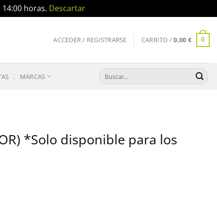
a 14:00 horas.
Descartar
ACCEDER / REGISTRARSE
CARRITO /
0,00
€
0
Buscar
TAS
MARCAS
por:
R) *Solo disponible para los