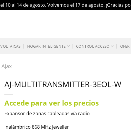
el 10 al 14 de agosto. Volvemos el 17 de agosto. ¡Gracias 
OVOLTAICAS
HOGAR INTELIGENTE
CONTROL ACCESO
OFER
 Ajax
AJ-MULTITRANSMITTER-3EOL-W
Accede para ver los precios
Expansor de zonas cableadas vía radio
Inalámbrico 868 MHz Jeweller