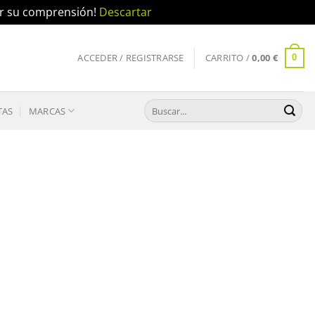
por su comprensión!
Descartar
ACCEDER / REGISTRARSE
CARRITO /
0,00
€
0
Buscar
TAS
MARCAS
por: