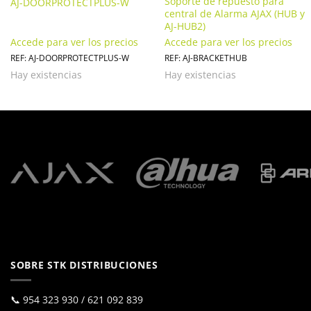
Soporte de repuesto para
AJ-DOORPROTECTPLUS-W
central de Alarma AJAX (HUB y
AJ-HUB2)
Accede para ver los precios
Accede para ver los precios
REF: AJ-DOORPROTECTPLUS-W
REF: AJ-BRACKETHUB
Hay existencias
Hay existencias
SOBRE STK DISTRIBUCIONES
📞
954 323 930
/
621 092 839