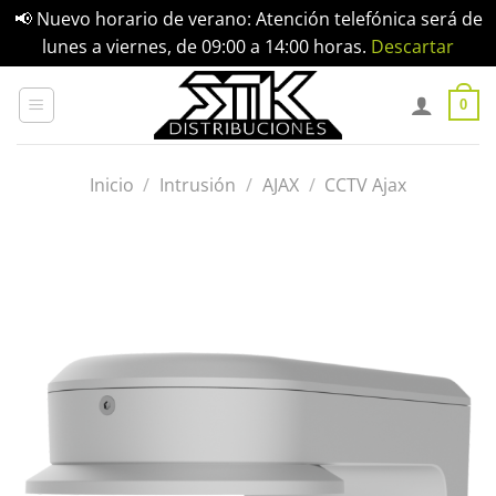
📢 Nuevo horario de verano: Atención telefónica será de
lunes a viernes, de 09:00 a 14:00 horas.
Descartar
Saltar
al
0
contenido
Inicio
/
Intrusión
/
AJAX
/
CCTV Ajax