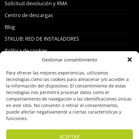
Solicitud devolución y RMA
Centro de descargas
Blog
STKLUB: RED DE INSTALADORES
Política de cookies
Gestionar consentimiento
PRODUCTOS
Para ofrecer las mejores experiencias, utilizamos
tecnologías como las cookies para almacenar y/o acceder a
Control Acceso
la información del dispositivo. El consentimiento de estas
tecnologías nos permitirá procesar datos como el
Hogar Inteligente
comportamiento de navegación o las identificaciones únicas
en este sitio. No consentir o retirar el consentimiento,
Incendio
puede afectar negativamente a ciertas características y
funciones.
Intrusión
Marcas
ACEPTAR