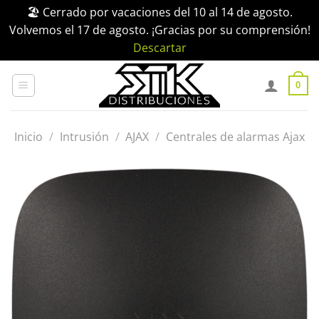
🏖️ Cerrado por vacaciones del 10 al 14 de agosto.
Volvemos el 17 de agosto. ¡Gracias por su comprensión!
Descartar
Saltar
al
0
contenido
Inicio
/
Intrusión
/
AJAX
/
Centrales de alarmas Ajax