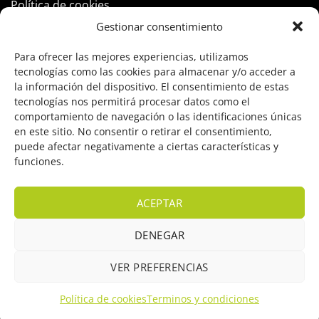
Política de cookies
Gestionar consentimiento
PRODUCTOS
Para ofrecer las mejores experiencias, utilizamos
tecnologías como las cookies para almacenar y/o acceder a
Control Acceso
la información del dispositivo. El consentimiento de estas
tecnologías nos permitirá procesar datos como el
Hogar Inteligente
comportamiento de navegación o las identificaciones únicas
en este sitio. No consentir o retirar el consentimiento,
Incendio
puede afectar negativamente a ciertas características y
funciones.
Intrusión
Marcas
ACEPTAR
OFERTAS
DENEGAR
Solar Fotovoltaicas
VER PREFERENCIAS
Videovigilancia
Política de cookies
Terminos y condiciones