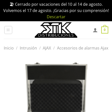
🏖️ Cerrado por vacaciones del 10 al 14 de agosto.
Volvemos el 17 de agosto. ¡Gracias por su comprensión!
Descartar
Saltar
al
0
contenido
Inicio
/
Intrusión
/
AJAX
/
Accesorios de alarmas Ajax