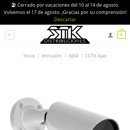
🏖️ Cerrado por vacaciones del 10 al 14 de agosto.
Volvemos el 17 de agosto. ¡Gracias por su comprensión!
Descartar
Saltar
al
0
contenido
Inicio
/
Intrusión
/
AJAX
/
CCTV Ajax