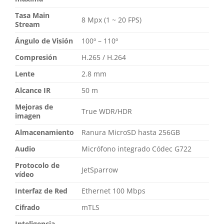
Tasa Main
8 Mpx (1 ~ 20 FPS)
Stream
Ángulo de Visión
100º – 110º
Compresión
H.265 / H.264
Lente
2.8 mm
Alcance IR
50 m
Mejoras de
True WDR/HDR
imagen
Almacenamiento
Ranura MicroSD hasta 256GB
Audio
Micrófono integrado Códec G722
Protocolo de
JetSparrow
vídeo
Interfaz de Red
Ethernet 100 Mbps
Cifrado
mTLS
Inteligencia