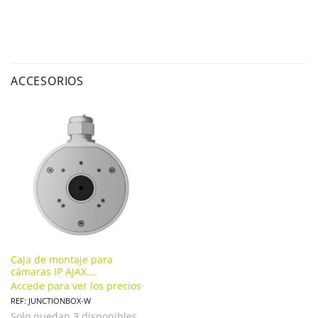
ACCESORIOS
Caja de montaje para
cámaras IP AJAX.
JUNCTIONBOX-W
Accede para ver los precios
REF: JUNCTIONBOX-W
Solo quedan 3 disponibles