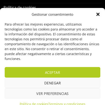
Política de cookies
Gestionar consentimiento
PRODUCTOS
Para ofrecer las mejores experiencias, utilizamos
tecnologías como las cookies para almacenar y/o acceder a
Control Acceso
la información del dispositivo. El consentimiento de estas
tecnologías nos permitirá procesar datos como el
Hogar Inteligente
comportamiento de navegación o las identificaciones únicas
en este sitio. No consentir o retirar el consentimiento,
Incendio
puede afectar negativamente a ciertas características y
funciones.
Intrusión
Marcas
ACEPTAR
OFERTAS
DENEGAR
Solar Fotovoltaicas
VER PREFERENCIAS
Videovigilancia
Política de cookies
Terminos y condiciones