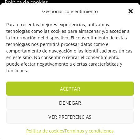
Política de cookies
Gestionar consentimiento
PRODUCTOS
Para ofrecer las mejores experiencias, utilizamos
tecnologías como las cookies para almacenar y/o acceder a
Control Acceso
la información del dispositivo. El consentimiento de estas
tecnologías nos permitirá procesar datos como el
Hogar Inteligente
comportamiento de navegación o las identificaciones únicas
en este sitio. No consentir o retirar el consentimiento,
Incendio
puede afectar negativamente a ciertas características y
funciones.
Intrusión
Marcas
ACEPTAR
OFERTAS
DENEGAR
Solar Fotovoltaicas
VER PREFERENCIAS
Videovigilancia
Política de cookies
Terminos y condiciones