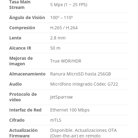
Tasa Main
5 Mpx (1 ~ 25 FPS)
Stream
Ángulo de Visión
100º – 110º
Compresión
H.265 / H.264
Lente
2.8 mm
Alcance IR
50 m
Mejoras de
True WDR/HDR
imagen
Almacenamiento
Ranura MicroSD hasta 256GB
Audio
Micrófono integrado Códec G722
Protocolo de
JetSparrow
vídeo
Interfaz de Red
Ethernet 100 Mbps
Cifrado
mTLS
Actualización
Disponible. Actualizaciones OTA
Firmware
(Over-the-air) en remoto