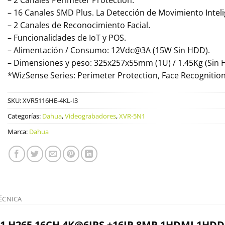
– 2 Canales Perimeter Protection.
– 16 Canales SMD Plus. La Detección de Movimiento Intel
– 2 Canales de Reconocimiento Facial.
– Funcionalidades de IoT y POS.
– Alimentación / Consumo: 12Vdc@3A (15W Sin HDD).
– Dimensiones y peso: 325x257x55mm (1U) / 1.45Kg (Sin 
*WizSense Series: Perimeter Protection, Face Recognition
SKU:
XVR5116HE-4KL-I3
Categorías:
Dahua
,
Videograbadores
,
XVR-5N1
Marca:
Dahua
ÉCNICA
 H265 16CH 4K@6IPS +16IP 8MP 1HDMI 1HDD 