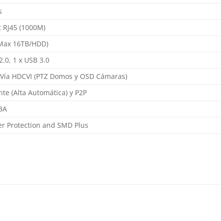
s
t RJ45 (1000M)
Max 16TB/HDD)
2.0, 1 x USB 3.0
 Vía HDCVI (PTZ Domos y OSD Cámaras)
nte (Alta Automática) y P2P
3A
er Protection and SMD Plus