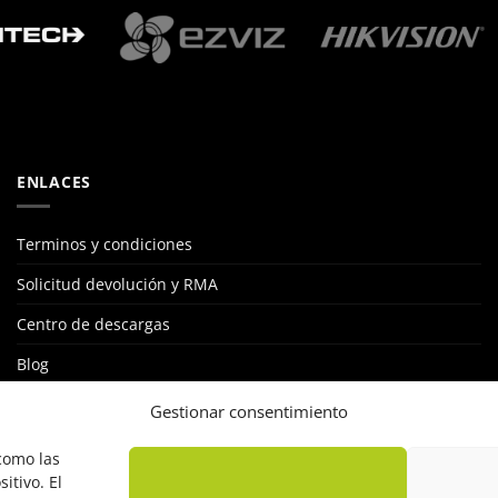
ENLACES
Terminos y condiciones
Solicitud devolución y RMA
Centro de descargas
Blog
STKLUB: RED DE INSTALADORES
Gestionar consentimiento
Política de cookies
 como las
itivo. El