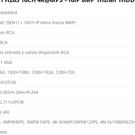
Embedded
C (5EN1) + 16CH IP extra (hasta 8MP)
les RCA
 RCA
a entrada y salida disponible RCA
 1 VGA
60, 1920×1080, 1280×1024, 1280×720
16/25/36
H.265/H.264+/H.264
G.711U/PCM
 (AI)
, 6MP@8IPS, 5MP@10IPS, 4K-N/4MP/3MP@12IPS, 4M-N/1080P@25I
adas