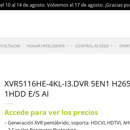
el 10 al 14 de agosto. Volvemos el 17 de agosto. ¡Gracias 
OVOLTAICAS
HOGAR INTELIGENTE
CONTROL ACCESO
OFER
XVR5116HE-4KL-I3.DVR 5EN1 H265
1HDD E/S AI
Accede para ver los precios
– Generación XVR pentábrido, soporta: HDCVI, HDTVI, AHD