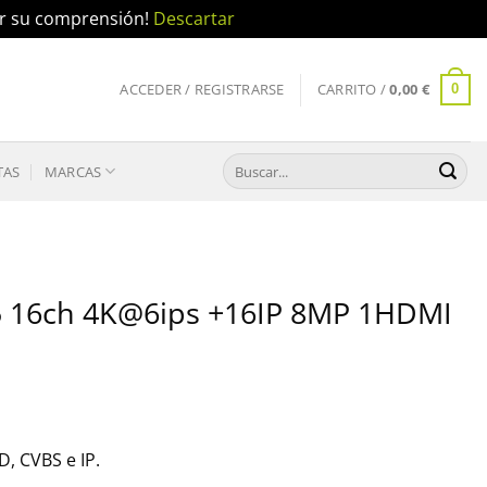
por su comprensión!
Descartar
ACCEDER / REGISTRARSE
CARRITO /
0,00
€
0
Buscar
TAS
MARCAS
por:
 16ch 4K@6ips +16IP 8MP 1HDMI
, CVBS e IP.