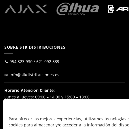
SOBRE STK DISTRIBUCIONES
📞
954 323 930
/
621 092 839
📧
info@stkdistribuciones.es
Horario Atención Cliente:
Lunes a Jueves: 09:00 – 14:00 y 15:00 – 18:00
Viernes: 09:00 – 15:00
Excluyendo festivos nacionales
Para ofrecer las mejores experiencias, utilizamos tecnologías
cookies para almacenar y/o acceder a la información del dispos
POL. IND. El Ejido