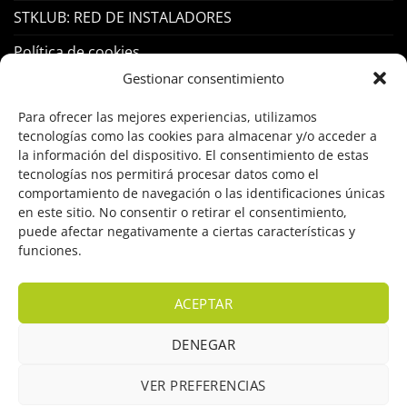
STKLUB: RED DE INSTALADORES
Política de cookies
Gestionar consentimiento
PRODUCTOS
Para ofrecer las mejores experiencias, utilizamos
tecnologías como las cookies para almacenar y/o acceder a
la información del dispositivo. El consentimiento de estas
Control Acceso
tecnologías nos permitirá procesar datos como el
Hogar Inteligente
comportamiento de navegación o las identificaciones únicas
en este sitio. No consentir o retirar el consentimiento,
Incendio
puede afectar negativamente a ciertas características y
funciones.
Intrusión
Marcas
ACEPTAR
OFERTAS
DENEGAR
Solar Fotovoltaicas
VER PREFERENCIAS
Videovigilancia