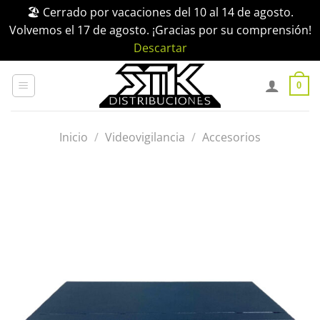
🏖️ Cerrado por vacaciones del 10 al 14 de agosto.
Volvemos el 17 de agosto. ¡Gracias por su comprensión!
Descartar
Saltar
al
0
contenido
Inicio
/
Videovigilancia
/
Accesorios