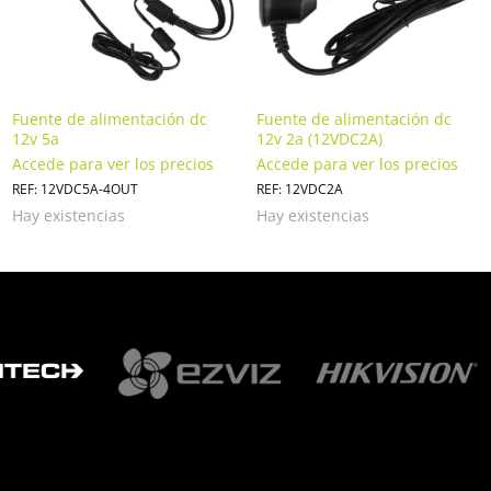
Fuente de alimentación dc
Fuente de alimentación dc
12v 5a
12v 2a (12VDC2A)
Accede para ver los precios
Accede para ver los precios
REF: 12VDC5A-4OUT
REF: 12VDC2A
Hay existencias
Hay existencias