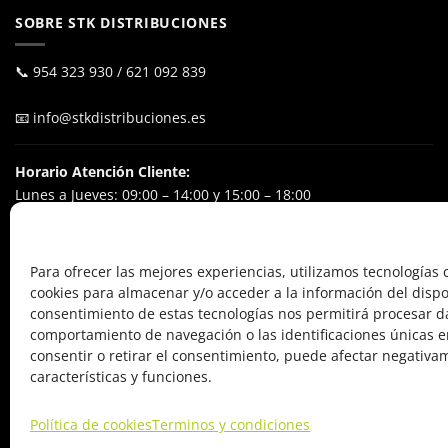
SOBRE STK DISTRIBUCIONES
📞
954 323 930
/
621 092 839
📧
info@stkdistribuciones.es
Horario Atención Cliente:
Lunes a Jueves: 09:00 – 14:00 y 15:00 – 18:00
Viernes: 09:00 – 15:00
Excluyendo festivos nacionales
Para ofrecer las mejores experiencias, utilizamos tecnologías
cookies para almacenar y/o acceder a la información del dispos
POL. IND. El Ejido
consentimiento de estas tecnologías nos permitirá procesar d
Calle Alfareros, 24
comportamiento de navegación o las identificaciones únicas en
41640 Osuna (Sevilla), España
consentir o retirar el consentimiento, puede afectar negativa
características y funciones.
Política de cookies
Terminos y condiciones