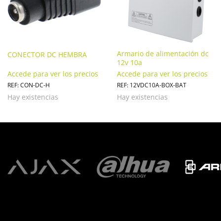
Armario de alimentación dc
CONECTOR DC HEMBRA
12v 10a
Accede para ver los precios
Accede para ver los precios
REF: CON-DC-H
REF: 12VDC10A-BOX-BAT
Hay existencias
Hay existencias