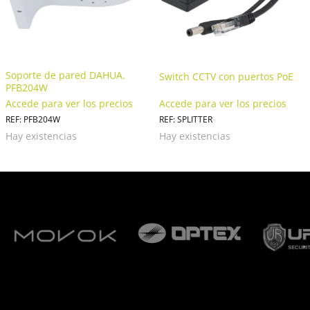
Soporte de pared DAHUA.
Switch CCTV con puertos PoE
PFB204W
Accede para ver los precios
Accede para ver los precios
REF: PFB204W
REF: SPLITTER
Hay existencias
Hay existencias