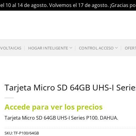
el 10 al 14 de agosto. Volvemos el 17 de agosto. ¡Gracias 
OVOLTAICAS
HOGAR INTELIGENTE
CONTROL ACCESO
OFER
Tarjeta Micro SD 64GB UHS-I Ser
Accede para ver los precios
Tarjeta Micro SD 64GB UHS-I Series P100. DAHUA.
SKU:
TF-P100/64GB