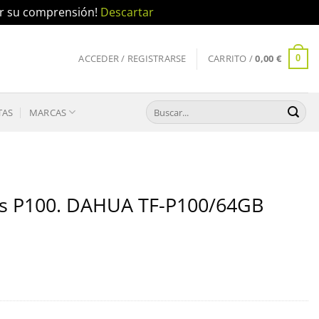
por su comprensión!
Descartar
ACCEDER / REGISTRARSE
CARRITO /
0,00
€
0
Buscar
TAS
MARCAS
por:
ies P100. DAHUA TF-P100/64GB