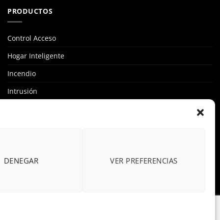
PRODUCTOS
Control Acceso
Hogar Inteligente
Incendio
Intrusión
Marcas
OFERTAS
Solar Fotovoltaicas
DENEGAR
VER PREFERENCIAS
Videovigilancia