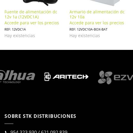
Fuente de alimentación dc
Armario de alimentación dc
12v 1a (12VDC1A)
12v 10a
Accede para ver los precios
Accede para ver los precios
REF: 12VDC1A
REF: 12VDC10A-BOX-BAT
Hay existencias
Hay existencias
SOBRE STK DISTRIBUCIONES
📞
954 323 930
/
621 092 839