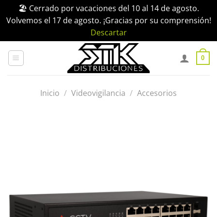
🏖️ Cerrado por vacaciones del 10 al 14 de agosto.
Volvemos el 17 de agosto. ¡Gracias por su comprensión!
Descartar
Saltar
al
0
contenido
Inicio
/
Videovigilancia
/
Accesorios