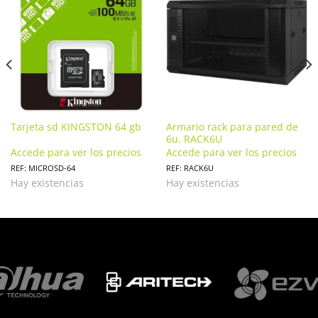
Tarjeta sd KINGSTON 64 gb
Armario rack para pared de
6u. RACK6U
Accede para ver los precios
Accede para ver los precios
REF: MICROSD-64
REF: RACK6U
Hay existencias
Hay existencias