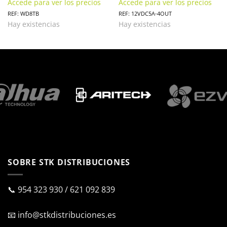
Accede para ver los precios
Accede para ver los precios
REF: WD8TB
REF: 12VDC5A-4OUT
Hay existencias
Hay existencias
SOBRE STK DISTRIBUCIONES
📞
954 323 930
/
621 092 839
📧
info@stkdistribuciones.es