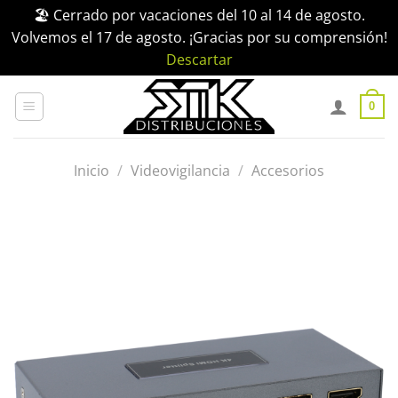
🏖️ Cerrado por vacaciones del 10 al 14 de agosto.
Volvemos el 17 de agosto. ¡Gracias por su comprensión!
Descartar
Saltar
al
0
contenido
Inicio
/
Videovigilancia
/
Accesorios