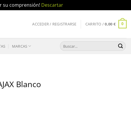
por su comprensión!
Descartar
ACCEDER / REGISTRARSE
CARRITO /
0,00
€
0
Buscar
TAS
MARCAS
por:
AJAX Blanco