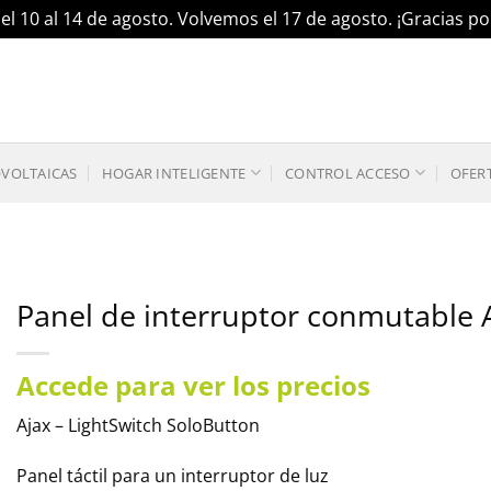
el 10 al 14 de agosto. Volvemos el 17 de agosto. ¡Gracias 
OVOLTAICAS
HOGAR INTELIGENTE
CONTROL ACCESO
OFER
Panel de interruptor conmutable 
Accede para ver los precios
Ajax – LightSwitch SoloButton
Panel táctil para un interruptor de luz