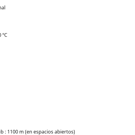
nal
0 ºC
ub : 1100 m (en espacios abiertos)