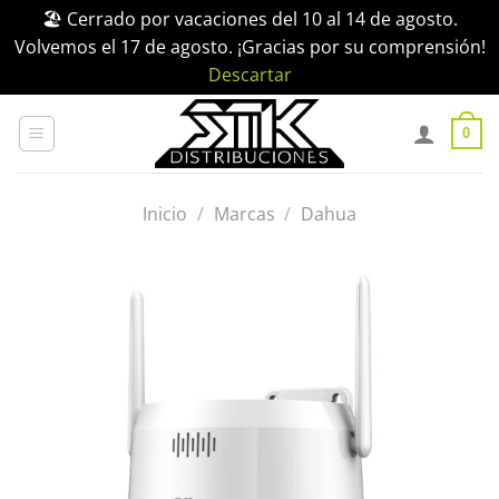
🏖️ Cerrado por vacaciones del 10 al 14 de agosto.
Volvemos el 17 de agosto. ¡Gracias por su comprensión!
Descartar
Saltar
al
0
contenido
Inicio
/
Marcas
/
Dahua