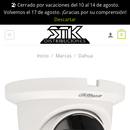
🏖️ Cerrado por vacaciones del 10 al 14 de agosto.
Volvemos el 17 de agosto. ¡Gracias por su comprensión!
Descartar
Saltar
al
0
contenido
Inicio
/
Marcas
/
Dahua