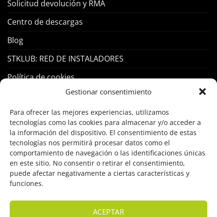
Solicitud devolución y RMA
Centro de descargas
Blog
STKLUB: RED DE INSTALADORES
Política de cookies
Gestionar consentimiento
PRODUCTOS
Para ofrecer las mejores experiencias, utilizamos
tecnologías como las cookies para almacenar y/o acceder a
Control Acceso
la información del dispositivo. El consentimiento de estas
tecnologías nos permitirá procesar datos como el
Hogar Inteligente
comportamiento de navegación o las identificaciones únicas
en este sitio. No consentir o retirar el consentimiento,
Incendio
puede afectar negativamente a ciertas características y
funciones.
Intrusión
Marcas
ACEPTAR