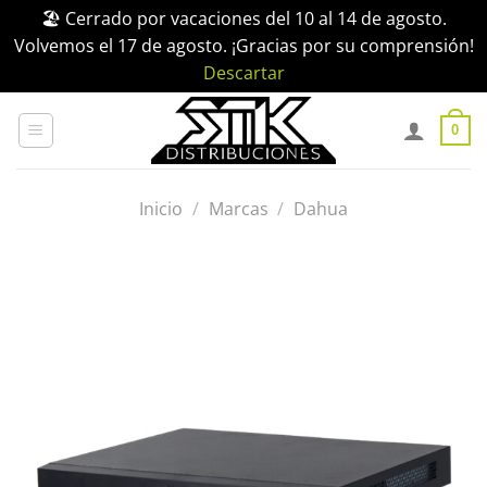
🏖️ Cerrado por vacaciones del 10 al 14 de agosto.
Volvemos el 17 de agosto. ¡Gracias por su comprensión!
Descartar
Saltar
al
0
contenido
Inicio
/
Marcas
/
Dahua