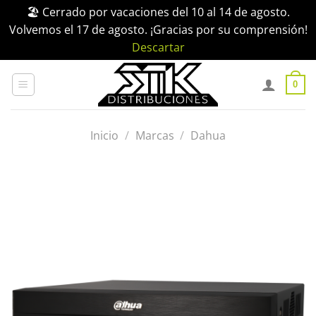
🏖️ Cerrado por vacaciones del 10 al 14 de agosto.
Volvemos el 17 de agosto. ¡Gracias por su comprensión!
Descartar
Saltar
al
0
contenido
Inicio
/
Marcas
/
Dahua