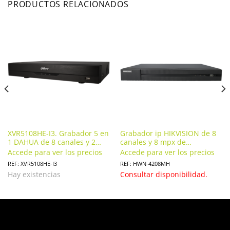
PRODUCTOS RELACIONADOS
XVR5108HE-I3. Grabador 5 en
Grabador ip HIKVISION de 8
1 DAHUA de 8 canales y 2
canales y 8 mpx de
mpx de resolución máxima
resolución. HWN-4208MH.
Accede para ver los precios
Accede para ver los precios
REF: XVR5108HE-I3
REF: HWN-4208MH
Hay existencias
Consultar disponibilidad.