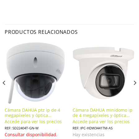
PRODUCTOS RELACIONADOS
Cámara DAHUA ptz ip de 4
Cámara DAHUA minidomo ip
megapíxeles y óptica
de 4 megapíxeles y óptica
varifocal motorizada (zoom).
fija. IPC-HDW3441TM-AS
Accede para ver los precios
Accede para ver los precios
SD22404T-GN-W
REF: SD22404T-GN-W
REF: IPC-HDW3441TM-AS
Consultar disponibilidad.
Hay existencias