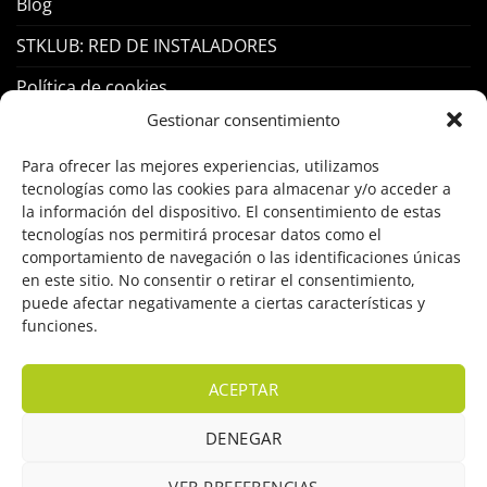
Blog
STKLUB: RED DE INSTALADORES
Política de cookies
Gestionar consentimiento
PRODUCTOS
Para ofrecer las mejores experiencias, utilizamos
tecnologías como las cookies para almacenar y/o acceder a
Control Acceso
la información del dispositivo. El consentimiento de estas
tecnologías nos permitirá procesar datos como el
Hogar Inteligente
comportamiento de navegación o las identificaciones únicas
en este sitio. No consentir o retirar el consentimiento,
Incendio
puede afectar negativamente a ciertas características y
funciones.
Intrusión
Marcas
ACEPTAR
OFERTAS
DENEGAR
Solar Fotovoltaicas
VER PREFERENCIAS