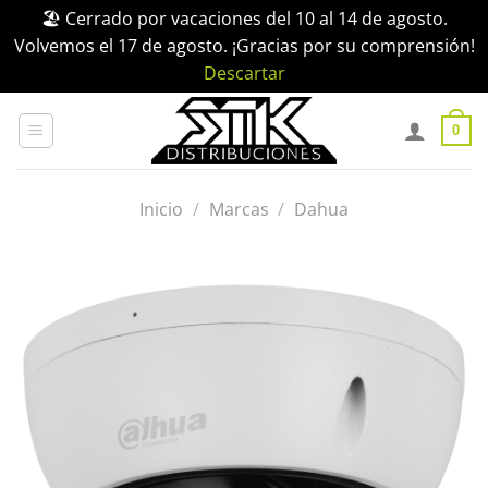
🏖️ Cerrado por vacaciones del 10 al 14 de agosto.
Volvemos el 17 de agosto. ¡Gracias por su comprensión!
Descartar
Saltar
al
0
contenido
Inicio
/
Marcas
/
Dahua