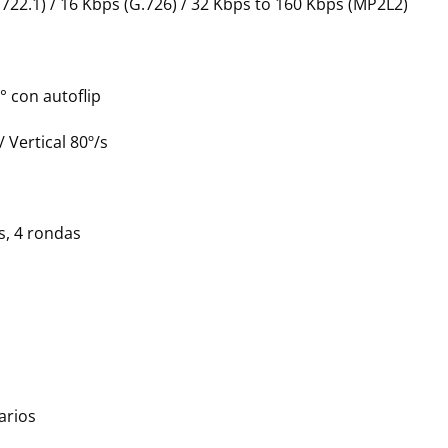
.722.1) / 16 Kbps (G.726) / 32 Kbps to 160 Kbps (MP2L2)
° con autoflip
/ Vertical 80º/s
s, 4 rondas
arios