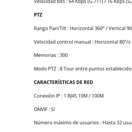
Velocidad bits :
64 Kbps (G.711) / 16 Kbps (G
PTZ
Rango Pan/Tilt :
Horizontal 360° / Vertical 90
Velocidad control manual :
Horizontal 80º/s 
Memorias :
300
Modo PTZ :
8 Tour entre puntos establecido
CARACTERÍSTICAS DE RED
Conexión IP :
1 RJ45 10M / 100M
ONVIF :
Sí
Número máximo de usuarios :
Hasta 32 usu