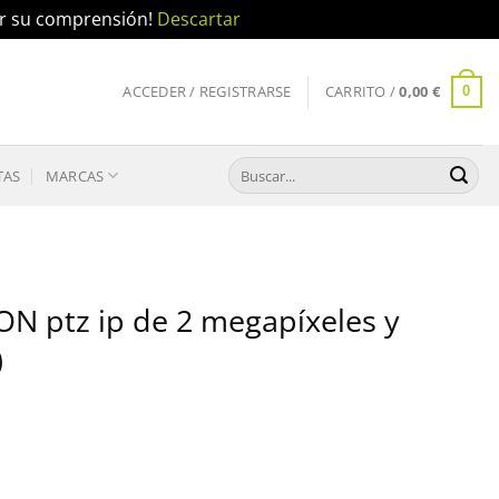
por su comprensión!
Descartar
ACCEDER / REGISTRARSE
CARRITO /
0,00
€
0
Buscar
TAS
MARCAS
por:
 ptz ip de 2 megapíxeles y
)