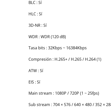
BLC :
Sí
HLC :
Sí
3D-NR :
Sí
WDR :
WDR (120 dB)
Tasa bits :
32Kbps ~ 16384Kbps
Compresión :
H.265+ / H.265 / H.264 (1)
ATW :
Sí
EIS :
Sí
Main stream :
1080P / 720P (1 ~ 25fps)
Sub stream :
704 × 576 / 640 × 480 / 352 × 28