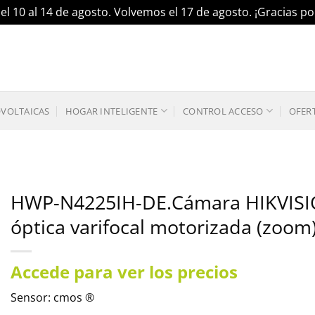
el 10 al 14 de agosto. Volvemos el 17 de agosto. ¡Gracias 
OVOLTAICAS
HOGAR INTELIGENTE
CONTROL ACCESO
OFER
HWP-N4225IH-DE.Cámara HIKVISION
óptica varifocal motorizada (zoom
Accede para ver los precios
Sensor: cmos ®