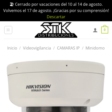
🏖️ Cerrado por vacaciones del 10 al 14 de agosto.
Volvemos el 17 de agosto. ¡Gracias por su comprensión!
Descartar
Saltar
al
0
contenido
Inicio
/
Videovigilancia
/
CAMARAS IP
/
Minidomo