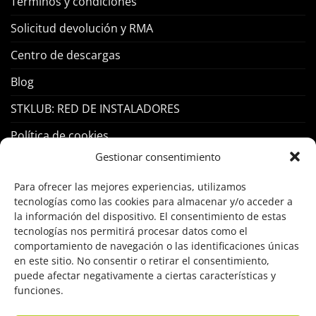
Terminos y condiciones
Solicitud devolución y RMA
Centro de descargas
Blog
STKLUB: RED DE INSTALADORES
Política de cookies
Gestionar consentimiento
PRODUCTOS
Para ofrecer las mejores experiencias, utilizamos
tecnologías como las cookies para almacenar y/o acceder a
Control Acceso
la información del dispositivo. El consentimiento de estas
tecnologías nos permitirá procesar datos como el
Hogar Inteligente
comportamiento de navegación o las identificaciones únicas
en este sitio. No consentir o retirar el consentimiento,
Incendio
puede afectar negativamente a ciertas características y
funciones.
Intrusión