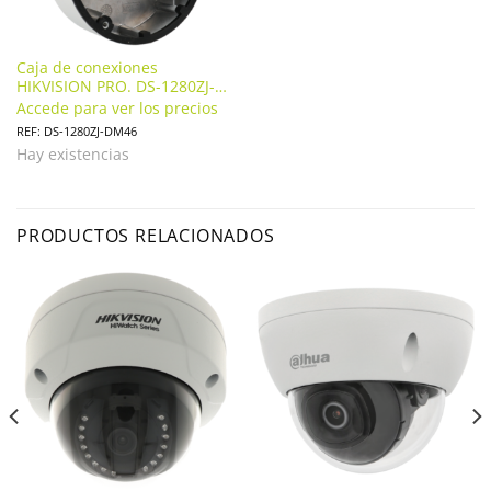
Caja de conexiones
HIKVISION PRO. DS-1280ZJ-
DM46
Accede para ver los precios
REF: DS-1280ZJ-DM46
Hay existencias
PRODUCTOS RELACIONADOS