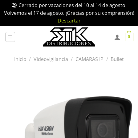
🏖️ Cerrado por vacaciones del 10 al 14 de agosto.
Volvemos el 17 de agosto. ¡Gracias por su comprensión!
Descartar
Saltar
al
0
contenido
Inicio
/
Videovigilancia
/
CAMARAS IP
/
Bullet