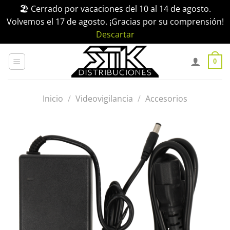
🏖️ Cerrado por vacaciones del 10 al 14 de agosto.
Volvemos el 17 de agosto. ¡Gracias por su comprensión!
Descartar
Saltar
al
0
contenido
Inicio
/
Videovigilancia
/
Accesorios