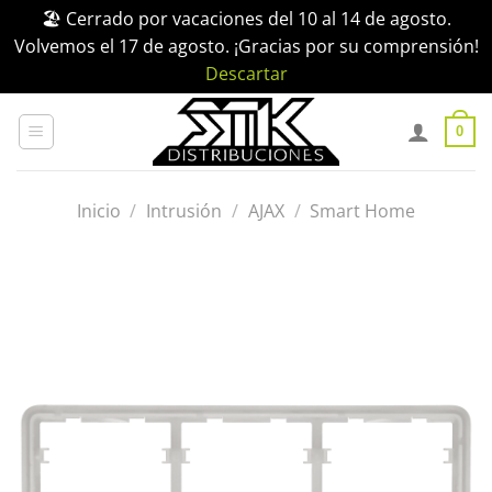
🏖️ Cerrado por vacaciones del 10 al 14 de agosto.
Volvemos el 17 de agosto. ¡Gracias por su comprensión!
Descartar
Saltar
al
0
contenido
Inicio
/
Intrusión
/
AJAX
/
Smart Home