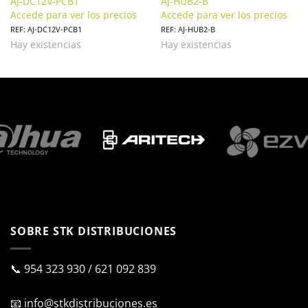
AJ-DC12V-PCB1
AJ-HUB2-B
Accede para ver los precios
Accede para ver los precios
REF: AJ-DC12V-PCB1
REF: AJ-HUB2-B
Hay existencias
Hay existencias
SOBRE STK DISTRIBUCIONES
📞
954 323 930
/
621 092 839
📧
info@stkdistribuciones.es