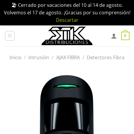
🏖️ Cerrado por vacaciones del 10 al 14 de agosto.
Volvemos el 17 de agosto. ¡Gracias por su comprensión!
Descartar
Saltar
al
0
contenido
Inicio
/
Intrusión
/
AJAX FIBRA
/
Detectores Fibra