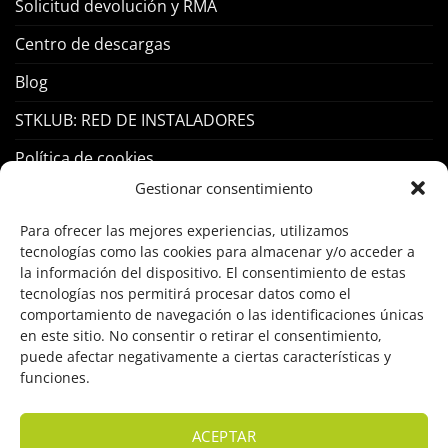
Solicitud devolución y RMA
Centro de descargas
Blog
STKLUB: RED DE INSTALADORES
Política de cookies
Gestionar consentimiento
PRODUCTOS
Para ofrecer las mejores experiencias, utilizamos
tecnologías como las cookies para almacenar y/o acceder a
Control Acceso
la información del dispositivo. El consentimiento de estas
tecnologías nos permitirá procesar datos como el
Hogar Inteligente
comportamiento de navegación o las identificaciones únicas
en este sitio. No consentir o retirar el consentimiento,
Incendio
puede afectar negativamente a ciertas características y
funciones.
Intrusión
Marcas
ACEPTAR