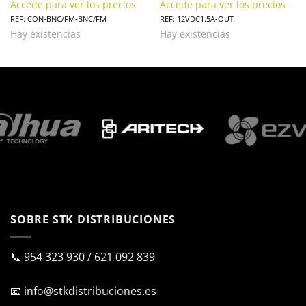
Accede para ver los precios
Accede para ver los precios
REF: CON-BNC/FM-BNC/FM
REF: 12VDC1.5A-OUT
Hay existencias
Hay existencias
SOBRE STK DISTRIBUCIONES
📞
954 323 930
/
621 092 839
📧
info@stkdistribuciones.es