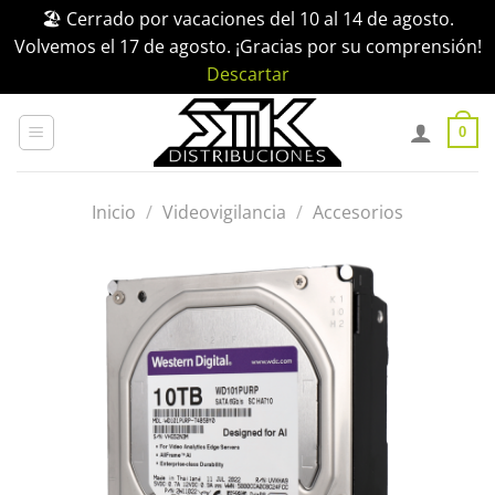
🏖️ Cerrado por vacaciones del 10 al 14 de agosto.
Volvemos el 17 de agosto. ¡Gracias por su comprensión!
Descartar
Saltar
al
0
contenido
Inicio
/
Videovigilancia
/
Accesorios