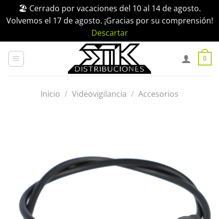
🏖️ Cerrado por vacaciones del 10 al 14 de agosto.
Volvemos el 17 de agosto. ¡Gracias por su comprensión!
Descartar
Saltar
al
0
contenido
Inicio
/
Videovigilancia
/
Accesorios