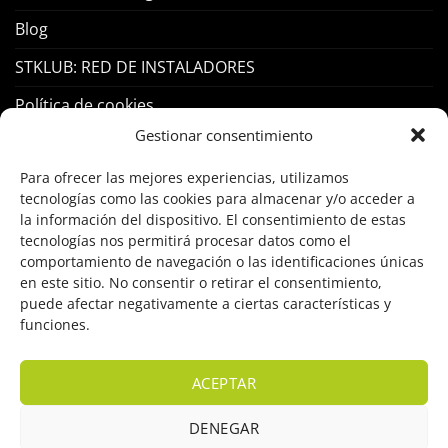
Blog
STKLUB: RED DE INSTALADORES
Política de cookies
Gestionar consentimiento
PRODUCTOS
Para ofrecer las mejores experiencias, utilizamos
tecnologías como las cookies para almacenar y/o acceder a
Control Acceso
la información del dispositivo. El consentimiento de estas
tecnologías nos permitirá procesar datos como el
Hogar Inteligente
comportamiento de navegación o las identificaciones únicas
en este sitio. No consentir o retirar el consentimiento,
Incendio
puede afectar negativamente a ciertas características y
funciones.
Intrusión
Marcas
ACEPTAR
OFERTAS
DENEGAR