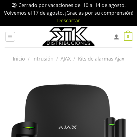
🏖️ Cerrado por vacaciones del 10 al 14 de agosto.
Volvemos el 17 de agosto. ¡Gracias por su comprensión!
Descartar
Saltar
al
0
contenido
Inicio
/
Intrusión
/
AJAX
/
Kits de alarmas Ajax