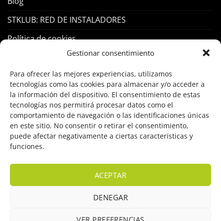
Blog
STKLUB: RED DE INSTALADORES
Política de cookies
Gestionar consentimiento
PRODUCTOS
Para ofrecer las mejores experiencias, utilizamos
tecnologías como las cookies para almacenar y/o acceder a
la información del dispositivo. El consentimiento de estas
Control Acceso
tecnologías nos permitirá procesar datos como el
Hogar Inteligente
comportamiento de navegación o las identificaciones únicas
en este sitio. No consentir o retirar el consentimiento,
Incendio
puede afectar negativamente a ciertas características y
funciones.
Intrusión
Marcas
ACEPTAR
OFERTAS
DENEGAR
Solar Fotovoltaicas
VER PREFERENCIAS