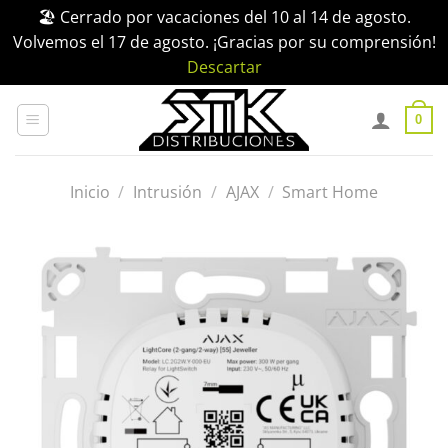
🏖️ Cerrado por vacaciones del 10 al 14 de agosto.
Volvemos el 17 de agosto. ¡Gracias por su comprensión!
Descartar
Saltar
al
0
contenido
Inicio
/
Intrusión
/
AJAX
/
Smart Home