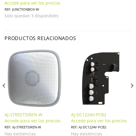
JUNCTIONBOX-W
Accede para ver los precios
REF: JUNCTIONBOX-W
Solo quedan 3 disponibles
PRODUCTOS RELACIONADOS
AJ-STREETSIREN-W
AJ-DC1224V-PCB2
Accede para ver los precios
Accede para ver los precios
REF: AJ-STREETSIREN-W
REF: AJ-DC1224V-PCB2
Hay existencias
Hay existencias