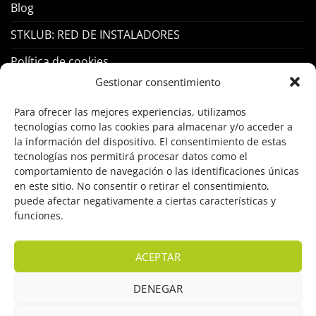
Blog
STKLUB: RED DE INSTALADORES
Política de cookies
Gestionar consentimiento
PRODUCTOS
Para ofrecer las mejores experiencias, utilizamos
tecnologías como las cookies para almacenar y/o acceder a
Control Acceso
la información del dispositivo. El consentimiento de estas
tecnologías nos permitirá procesar datos como el
Hogar Inteligente
comportamiento de navegación o las identificaciones únicas
en este sitio. No consentir o retirar el consentimiento,
Incendio
puede afectar negativamente a ciertas características y
funciones.
Intrusión
Marcas
ACEPTAR
OFERTAS
DENEGAR
Solar Fotovoltaicas