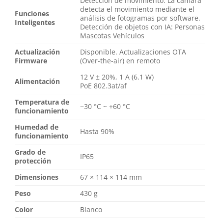
Detección de movimiento: La cámara
detecta el movimiento mediante el
Funciones
análisis de fotogramas por software.
Inteligentes
Detección de objetos con IA: Personas
Mascotas Vehículos
Actualización
Disponible. Actualizaciones OTA
Firmware
(Over-the-air) en remoto
12 V ± 20%, 1 А (6.1 W)
Alimentación
PoE 802.3at/af
Temperatura de
−30 °C ~ +60 °C
funcionamiento
Humedad de
Hasta 90%
funcionamiento
Grado de
IP65
protección
Dimensiones
67 × 114 × 114 mm
Peso
430 g
Color
Blanco