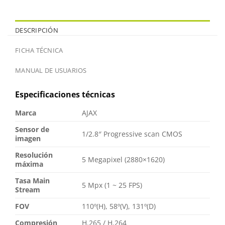
DESCRIPCIÓN
FICHA TÉCNICA
MANUAL DE USUARIOS
Especificaciones técnicas
Marca
AJAX
Sensor de
1/2.8″ Progressive scan CMOS
imagen
Resolución
5 Megapixel (2880×1620)
máxima
Tasa Main
5 Mpx (1 ~ 25 FPS)
Stream
FOV
110º(H), 58º(V), 131º(D)
Compresión
H.265 / H.264