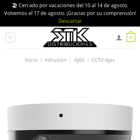
🏖️ Cerrado por vacaciones del 10 al 14 de agosto.
Volvemos el 17 de agosto. ¡Gracias por su comprensión!
Descartar
Saltar
al
0
contenido
Inicio
/
Intrusión
/
AJAX
/
CCTV Ajax