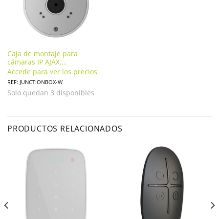
Caja de montaje para
cámaras IP AJAX.
JUNCTIONBOX-W
Accede para ver los precios
REF: JUNCTIONBOX-W
Solo quedan 3 disponibles
PRODUCTOS RELACIONADOS