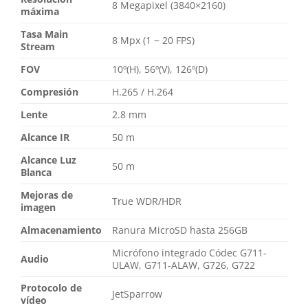
8 Megapixel (3840×2160)
máxima
Tasa Main
8 Mpx (1 ~ 20 FPS)
Stream
FOV
10º(H), 56º(V), 126º(D)
Compresión
H.265 / H.264
Lente
2.8 mm
Alcance IR
50 m
Alcance Luz
50 m
Blanca
Mejoras de
True WDR/HDR
imagen
Almacenamiento
Ranura MicroSD hasta 256GB
Micrófono integrado Códec G711-
Audio
ULAW, G711-ALAW, G726, G722
Protocolo de
JetSparrow
vídeo