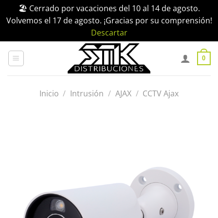
🏖️ Cerrado por vacaciones del 10 al 14 de agosto.
Volvemos el 17 de agosto. ¡Gracias por su comprensión!
Descartar
Saltar
al
0
contenido
Inicio
/
Intrusión
/
AJAX
/
CCTV Ajax