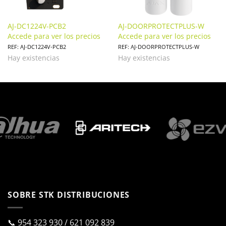
AJ-DC1224V-PCB2
AJ-DOORPROTECTPLUS-W
Accede para ver los precios
Accede para ver los precios
REF: AJ-DC1224V-PCB2
REF: AJ-DOORPROTECTPLUS-W
Hay existencias
Hay existencias
SOBRE STK DISTRIBUCIONES
📞
954 323 930
/
621 092 839