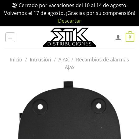
🏖️ Cerrado por vacaciones del 10 al 14 de agosto.
Volvemos el 17 de agosto. ¡Gracias por su comprensión!
Descartar
Saltar
al
0
contenido
Inicio
/
Intrusión
/
AJAX
/
Recambios de alarmas
Ajax