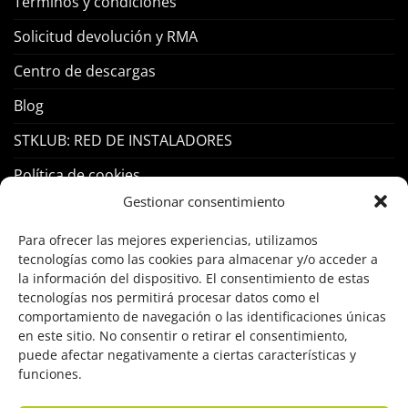
Terminos y condiciones
Solicitud devolución y RMA
Centro de descargas
Blog
STKLUB: RED DE INSTALADORES
Política de cookies
Gestionar consentimiento
PRODUCTOS
Para ofrecer las mejores experiencias, utilizamos
tecnologías como las cookies para almacenar y/o acceder a
Control Acceso
la información del dispositivo. El consentimiento de estas
tecnologías nos permitirá procesar datos como el
Hogar Inteligente
comportamiento de navegación o las identificaciones únicas
en este sitio. No consentir o retirar el consentimiento,
Incendio
puede afectar negativamente a ciertas características y
funciones.
Intrusión