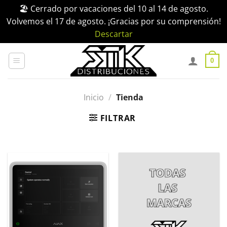
🏖️ Cerrado por vacaciones del 10 al 14 de agosto.
Volvemos el 17 de agosto. ¡Gracias por su comprensión!
Descartar
Saltar
al
0
contenido
Inicio
/
Tienda
FILTRAR