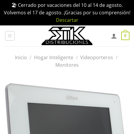
🏖️ Cerrado por vacaciones del 10 al 14 de agosto.
Volvemos el 17 de agosto. ¡Gracias por su comprensión!
Descartar
Saltar
al
0
contenido
Inicio
/
Hogar Inteligente
/
Videoporteros
/
Monitores