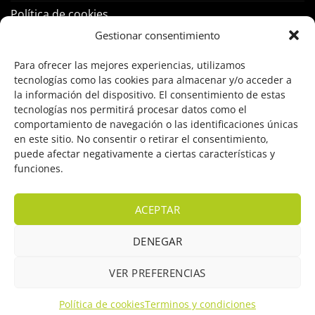
Política de cookies
Gestionar consentimiento
PRODUCTOS
Para ofrecer las mejores experiencias, utilizamos
tecnologías como las cookies para almacenar y/o acceder a
Control Acceso
la información del dispositivo. El consentimiento de estas
tecnologías nos permitirá procesar datos como el
Hogar Inteligente
comportamiento de navegación o las identificaciones únicas
en este sitio. No consentir o retirar el consentimiento,
Incendio
puede afectar negativamente a ciertas características y
funciones.
Intrusión
Marcas
ACEPTAR
OFERTAS
DENEGAR
Solar Fotovoltaicas
VER PREFERENCIAS
Videovigilancia
Política de cookies
Terminos y condiciones