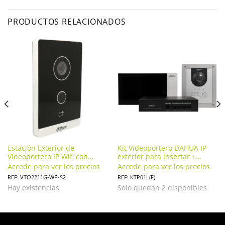
PRODUCTOS RELACIONADOS
Estación Exterior de
Kit Videoportero DAHUA IP
Videoportero IP Wifi con
exterior para Insertar +
Cámara 2MP PoE Mifare
monitor interior. KTP01L(F)
Accede para ver los precios
Accede para ver los precios
125°.VTO2211G-WP
REF: VTO2211G-WP-S2
REF: KTP01L(F)
Hay existencias
Solo quedan 2 disponibles