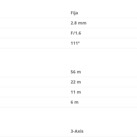
Fija
2.8 mm
F/1.6
111º
56 m
22 m
11 m
6 m
3-Axis