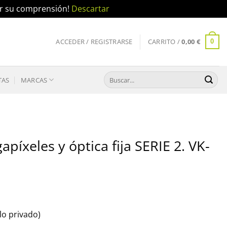
por su comprensión!
Descartar
ACCEDER / REGISTRARSE
CARRITO /
0,00
€
0
Buscar
TAS
MARCAS
por:
íxeles y óptica fija SERIE 2. VK-
o privado)