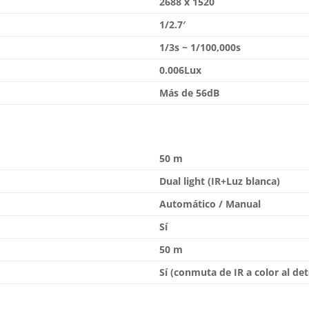
2688 x 1520
1/2.7′
1/3s ~ 1/100,000s
0.006Lux
Más de 56dB
50 m
Dual light (IR+Luz blanca)
Automático / Manual
Sí
50 m
Sí (conmuta de IR a color al de