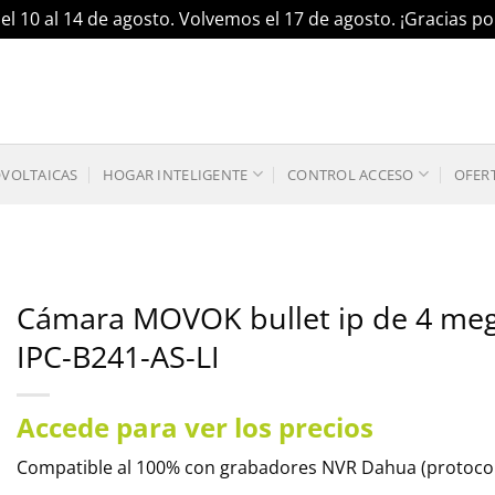
el 10 al 14 de agosto. Volvemos el 17 de agosto. ¡Gracias 
OVOLTAICAS
HOGAR INTELIGENTE
CONTROL ACCESO
OFER
Cámara MOVOK bullet ip de 4 megap
IPC-B241-AS-LI
Accede para ver los precios
Compatible al 100% con grabadores NVR Dahua (protocol