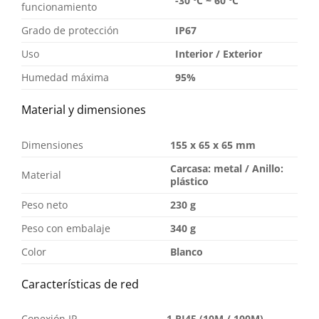
-30 ºC ~ 60 ºC
funcionamiento
Grado de protección
IP67
Uso
Interior / Exterior
Humedad máxima
95%
Material y dimensiones
Dimensiones
155 x 65 x 65 mm
Carcasa: metal / Anillo:
Material
plástico
Peso neto
230 g
Peso con embalaje
340 g
Color
Blanco
Características de red
Conexión IP
1 RJ45 (10M / 100M)