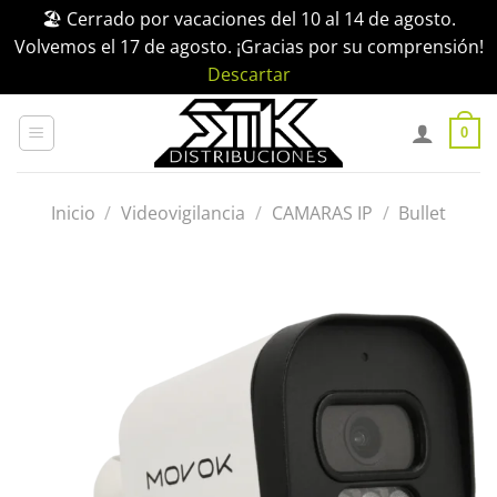
🏖️ Cerrado por vacaciones del 10 al 14 de agosto.
Volvemos el 17 de agosto. ¡Gracias por su comprensión!
Descartar
Saltar
al
0
contenido
Inicio
/
Videovigilancia
/
CAMARAS IP
/
Bullet