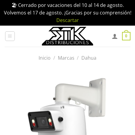
🏖️ Cerrado por vacaciones del 10 al 14 de agosto.
Volvemos el 17 de agosto. ¡Gracias por su comprensión!
Descartar
Saltar
al
0
contenido
Inicio
/
Marcas
/
Dahua