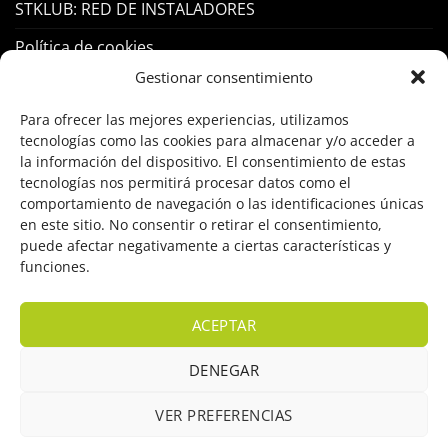
STKLUB: RED DE INSTALADORES
Política de cookies
Gestionar consentimiento
PRODUCTOS
Para ofrecer las mejores experiencias, utilizamos
tecnologías como las cookies para almacenar y/o acceder a
Control Acceso
la información del dispositivo. El consentimiento de estas
tecnologías nos permitirá procesar datos como el
Hogar Inteligente
comportamiento de navegación o las identificaciones únicas
en este sitio. No consentir o retirar el consentimiento,
Incendio
puede afectar negativamente a ciertas características y
funciones.
Intrusión
Marcas
ACEPTAR
OFERTAS
DENEGAR
Solar Fotovoltaicas
VER PREFERENCIAS
Videovigilancia