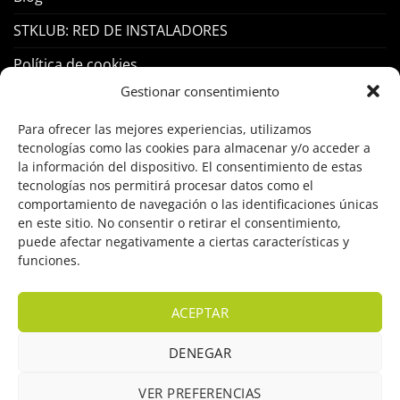
STKLUB: RED DE INSTALADORES
Política de cookies
Gestionar consentimiento
PRODUCTOS
Para ofrecer las mejores experiencias, utilizamos
tecnologías como las cookies para almacenar y/o acceder a
Control Acceso
la información del dispositivo. El consentimiento de estas
tecnologías nos permitirá procesar datos como el
Hogar Inteligente
comportamiento de navegación o las identificaciones únicas
en este sitio. No consentir o retirar el consentimiento,
Incendio
puede afectar negativamente a ciertas características y
funciones.
Intrusión
Marcas
ACEPTAR
OFERTAS
DENEGAR
Solar Fotovoltaicas
VER PREFERENCIAS