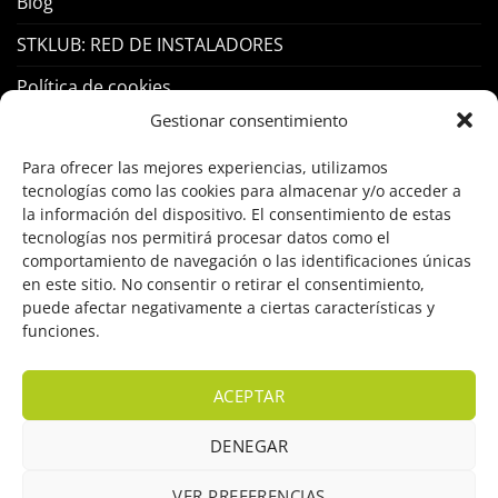
Blog
STKLUB: RED DE INSTALADORES
Política de cookies
Gestionar consentimiento
PRODUCTOS
Para ofrecer las mejores experiencias, utilizamos
tecnologías como las cookies para almacenar y/o acceder a
Control Acceso
la información del dispositivo. El consentimiento de estas
tecnologías nos permitirá procesar datos como el
Hogar Inteligente
comportamiento de navegación o las identificaciones únicas
en este sitio. No consentir o retirar el consentimiento,
Incendio
puede afectar negativamente a ciertas características y
funciones.
Intrusión
Marcas
ACEPTAR
OFERTAS
DENEGAR
Solar Fotovoltaicas
VER PREFERENCIAS