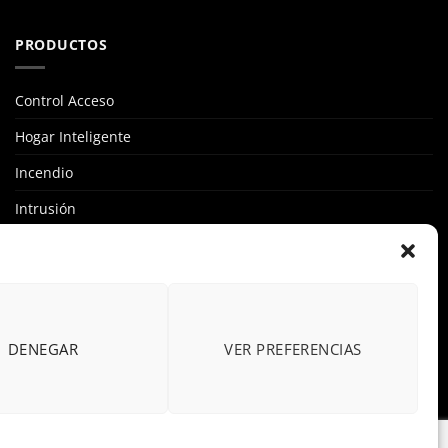
PRODUCTOS
Control Acceso
Hogar Inteligente
Incendio
Intrusión
Marcas
OFERTAS
Solar Fotovoltaicas
DENEGAR
VER PREFERENCIAS
Videovigilancia