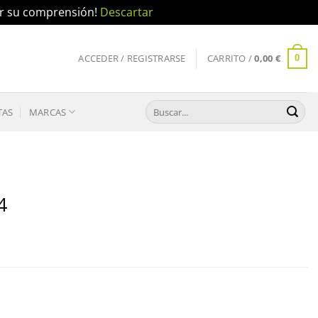
por su comprensión!
Descartar
ACCEDER / REGISTRARSE
CARRITO /
0,00
€
0
Buscar
TAS
MARCAS
por:
4