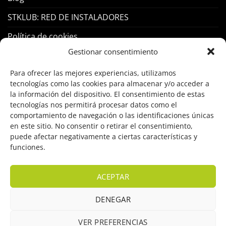
STKLUB: RED DE INSTALADORES
Política de cookies
Gestionar consentimiento
PRODUCTOS
Para ofrecer las mejores experiencias, utilizamos
tecnologías como las cookies para almacenar y/o acceder a
Control Acceso
la información del dispositivo. El consentimiento de estas
tecnologías nos permitirá procesar datos como el
Hogar Inteligente
comportamiento de navegación o las identificaciones únicas
en este sitio. No consentir o retirar el consentimiento,
Incendio
puede afectar negativamente a ciertas características y
funciones.
Intrusión
Marcas
ACEPTAR
OFERTAS
DENEGAR
Solar Fotovoltaicas
VER PREFERENCIAS