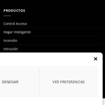
PRODUCTOS
Control Acceso
Hogar Inteligente
Incendio
Intrusión
Marcas
OFERTAS
Solar Fotovoltaicas
DENEGAR
VER PREFERENCIAS
Videovigilancia