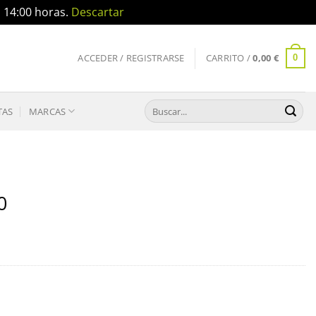
a 14:00 horas.
Descartar
ACCEDER / REGISTRARSE
CARRITO /
0,00
€
0
Buscar
TAS
MARCAS
por:
0